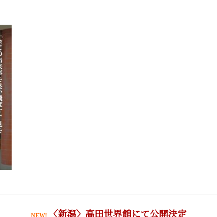
〈新潟〉高田世界館にて公開決定
NEW!