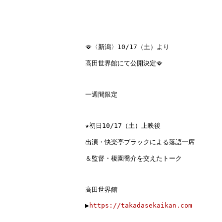
🪭
〈新潟〉10/17（土）より
高田世界館にて公開決定
🪭

一週間限定
★初日
10/17（土）
上映後

出演・快楽亭ブラックによる落語一席

＆監督・榎園喬介を交えたトーク

高田世界館

▶︎
https://takadasekaikan.com