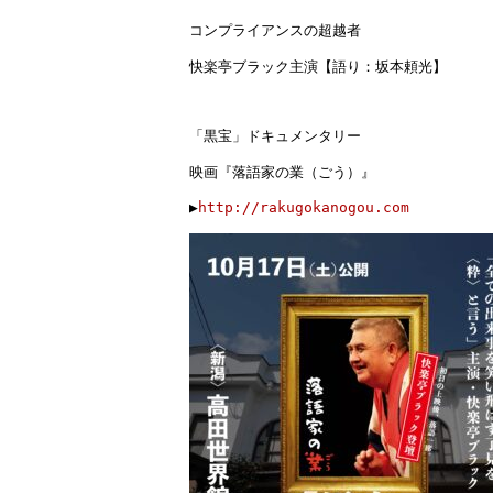
コンプライアンスの超越者
快楽亭ブラック主演【語り：坂本頼光】
「黒宝」ドキュメンタリー
映画『落語家の業（ごう）』
▶︎
http://rakugokanogou.com