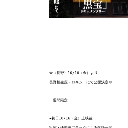
🪭
〈長野〉10/16（金）より
長野相生座・ロキシーにて公開決定
🪭

一週間限定
★初日
10/16（金）
上映後

出演・快楽亭ブラックによる落語一席
