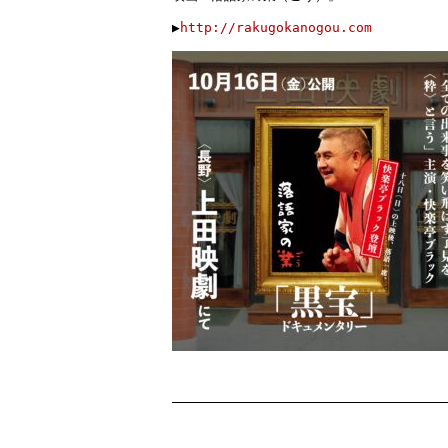
▶︎
http://rakugokanogou.com