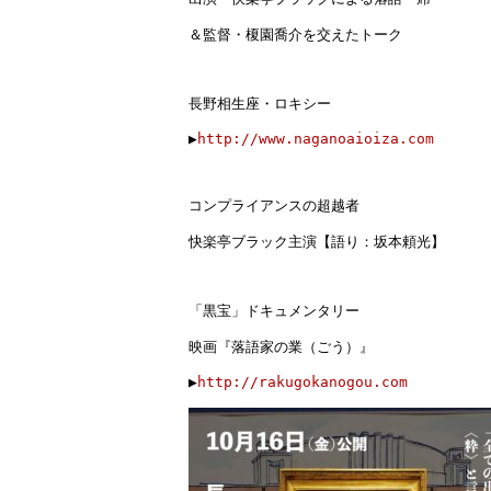
＆監督・榎園喬介を交えたトーク

長野相生座・ロキシー
▶︎
http://www.naganoaioiza.com
コンプライアンスの超越者
快楽亭ブラック主演【語り：坂本頼光】
「黒宝」ドキュメンタリー
映画『落語家の業（ごう）』
▶︎
http://rakugokanogou.com