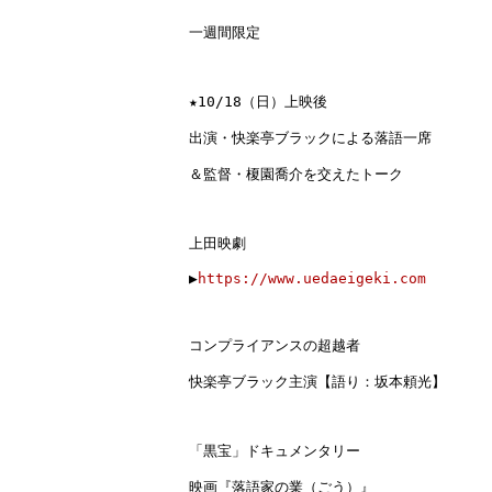
一週間限定
★
10/18（日）
上映後

出演・快楽亭ブラックによる落語一席

＆監督・榎園喬介を交えたトーク

上田映劇

▶︎
https://www.uedaeigeki.com
コンプライアンスの超越者
快楽亭ブラック主演【語り：坂本頼光】
「黒宝」ドキュメンタリー
映画『落語家の業（ごう）』