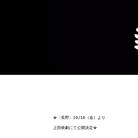
🪭
〈長野〉10/16（金）より
上田映劇にて公開決定
🪭
