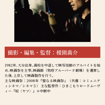
撮影・編集・監督：榎園喬介
1982年､大分出身｡高校を中退して映写技師のアルバイトを始
め､映画祭を主宰｡映画館（別府ブルーバード劇場）を運営し
た後､上京して映画製作を行う｡
主な映画祭：2008年『聖なる映画祭』（共催：コミュニテ
ィシネマ／シネマ５） 主な監督作：ひきこもりロードムーヴ
ィー『奴〈ヤツ〉』＊中断中