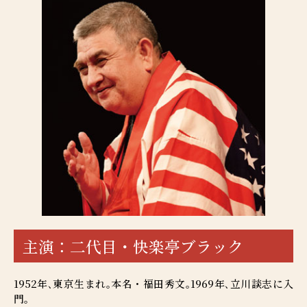
主演：二代目・快楽亭ブラック
1952年､東京生まれ｡本名・福田秀文｡1969年､立川談志に入
門｡