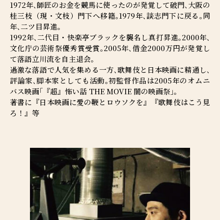
1972年､師匠のお金を競馬に使ったのが発覚して破門､大阪の
桂三枝（現・文枝）門下へ移籍｡1979年､談志門下に戻る｡同
年､二ツ目昇進｡
1992年､二代目・快楽亭ブラックを襲名し真打昇進｡2000年､
文化庁の芸術祭優秀賞受賞｡2005年､借金2000万円が発覚し
て落語立川流を自主退会｡
過激な落語で人気を集める一方､歌舞伎と日本映画に精通し､
評論家､脚本家としても活動｡初監督作品は2005年のオムニ
バス映画｢『超』怖い話 THE MOVIE 闇の映画祭｣｡
著書に『日本映画に愛の鞭とロウソクを』『歌舞伎はこう見
ろ！』等