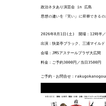
政治ネタあり演芸会 in 広島
思想の違いを「笑い」に昇華できるの
2026年8月1日(土)　開場：12時半／
出演：快楽亭ブラック、三浦マイルド

会場：JMSアステールプラザ大広間

料金：ご予約3000円／当日3500円
