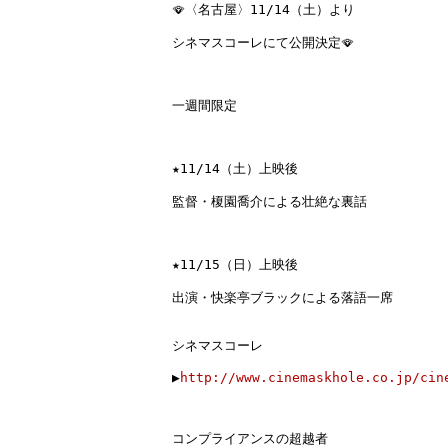
🪭
〈名古屋〉11/14（土）より
シネマスコーレにて公開決定
🪭

一週間限定
★
11/14（土）
上映後

監督・榎園喬介による壮絶な裏話

★
11/15（日）
上映後

出演・快楽亭ブラックによる落語一席

シネマスコーレ

▶︎
http://www.cinemaskhole.co.jp/cin
コンプライアンスの超越者