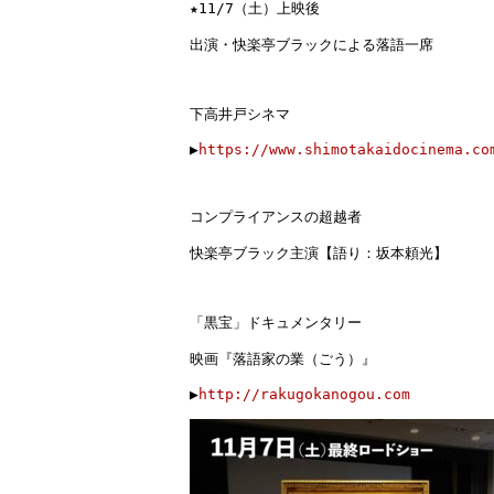
★
11/7（土）
上映後

出演・快楽亭ブラックによる落語一席

下高井戸シネマ

▶︎
https://www.shimotakaidocinema.co
コンプライアンスの超越者
快楽亭ブラック主演【語り：坂本頼光】
「黒宝」ドキュメンタリー
映画『落語家の業（ごう）』
▶︎
http://rakugokanogou.com