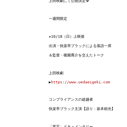
上田映劇にて公開決定
🪭

一週間限定
★
10/18（日）
上映後

出演・快楽亭ブラックによる落語一席

＆監督・榎園喬介を交えたトーク

上田映劇

▶︎
https://www.uedaeigeki.com
コンプライアンスの超越者
快楽亭ブラック主演【語り：坂本頼光】
「黒宝」ドキュメンタリー