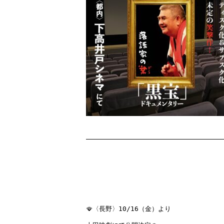
🪭
〈長野〉10/16（金）より