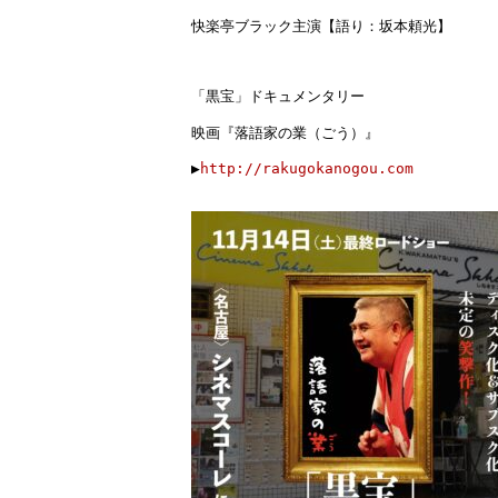
快楽亭ブラック主演【語り：坂本頼光】
「黒宝」ドキュメンタリー
映画『落語家の業（ごう）』
▶︎
http://rakugokanogou.com